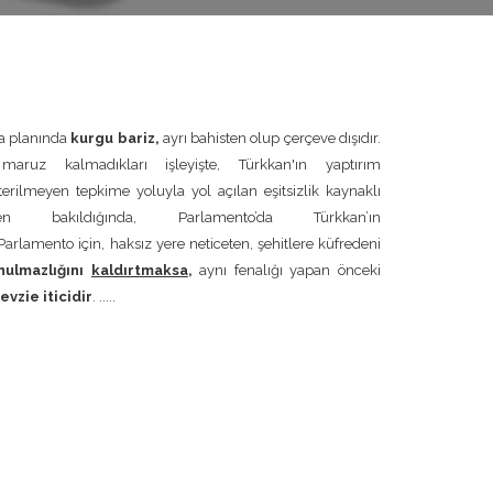
ka planında
kurgu bariz,
ayrı bahisten olup çerçeve dışıdır.
ruz kalmadıkları işleyişte, Türkkan'ın yaptırım
sterilmeyen tepkime yoluyla yol açılan eşitsizlik kaynaklı
 bakıldığında, Parlamento’da Türkkan’ın
 Parlamento için, haksız yere neticeten, şehitlere küfredeni
nulmazlığını
kaldırtmaksa
,
aynı fenalığı yapan önceki
vzie iticidir
. .....