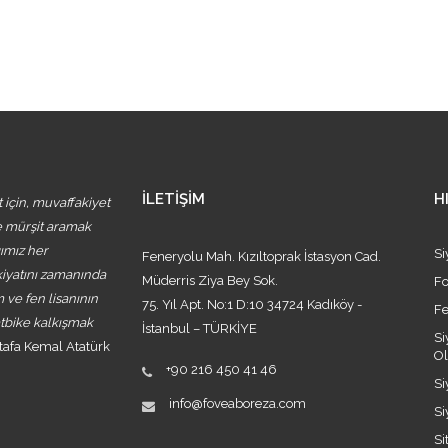
İLETİŞİM
H
 için, muvaffakiyet
nde mürşit aramak
ğımız her
Si
Feneryolu Mah. Kızıltoprak İstasyon Cad.
kiyatını zamanında
Müderris Ziya Bey Sok.
Fo
m ve fen lisanının
75. Yıl Apt. No:1 D:10 34724 Kadıköy -
Fe
atbike kalkışmak
İstanbul – TÜRKİYE
Si
tafa Kemal Atatürk
O
+90 216 450 41 46
Si
info@foveaboreza.com
Si
Si