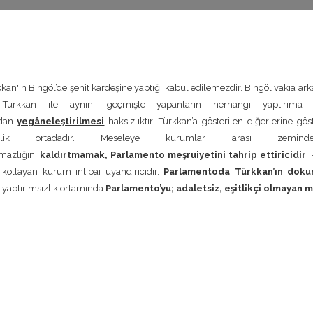
an'ın Bingöl’de şehit kardeşine yaptığı kabul edilemezdir. Bingöl vakıa ar
Türkkan ile aynını geçmişte yapanların herhangi yaptırıma ma
ndan
yegâneleştirilmesi
haksızlıktır. Türkkan’a gösterilen diğerlerine gö
tsizlik ortadadır. Meseleye kurumlar arası zeminden
mazlığını
kaldırtmamak,
Parlamento meşruiyetini tahrip ettiricidir
.
kollayan kurum intibaı uyandırıcıdır.
Parlamentoda Türkkan’ın doku
e yaptırımsızlık ortamında
Parlamento’yu; adaletsiz, eşitlikçi olmayan me