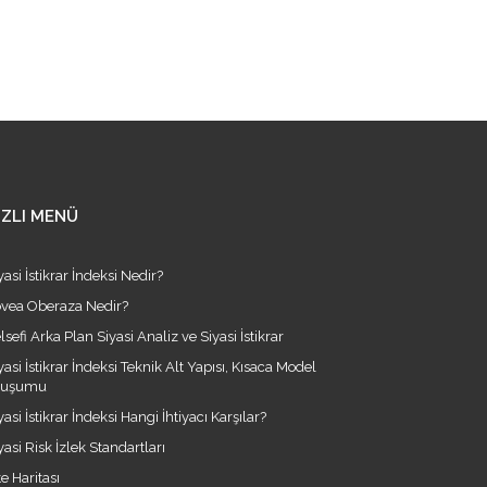
IZLI MENÜ
yasi İstikrar İndeksi Nedir?
vea Oberaza Nedir?
lsefi Arka Plan Siyasi Analiz ve Siyasi İstikrar
yasi İstikrar İndeksi Teknik Alt Yapısı, Kısaca Model
luşumu
yasi İstikrar İndeksi Hangi İhtiyacı Karşılar?
yasi Risk İzlek Standartları
te Haritası