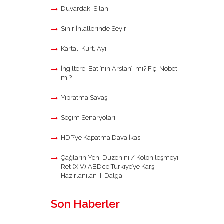
Duvardaki Silah
Sınır İhlallerinde Seyir
Kartal, Kurt, Ayı
İngiltere; Batı’nın Arslan’ı mı? Fıçı Nöbeti
mi?
Yıpratma Savaşı
Seçim Senaryoları
HDP’ye Kapatma Dava İkası
Çağların Yeni Düzenini / Kolonileşmeyi
Ret (XIV) ABD’ce Türkiye’ye Karşı
Hazırlanılan II. Dalga
Son Haberler