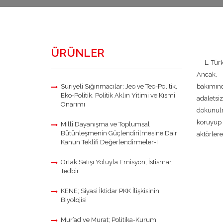
ÜRÜNLER
L. Türkk
Ancak, 
Suriyeli Sığınmacılar; Jeo ve Teo-Politik,
bakımı
Eko-Politik, Politik Aklın Yitimi ve Kısmî
adale
Onarımı
dokunul
koruyup 
Millî Dayanışma ve Toplumsal
Bütünleşmenin Güçlendirilmesine Dair
aktörler
Kanun Teklifi Değerlendirmeler-I
Ortak Satışı Yoluyla Emisyon, İstismar,
Tedbir
KENE; Siyasi İktidar PKK İlişkisinin
Biyolojisi
Mur’ad ve Murat; Politika-Kurum