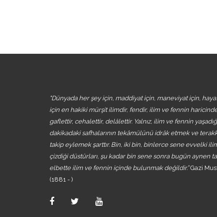
"Dünyada her şey için, maddiyat için, maneviyat için, hayat
için en hakiki mürşit ilimdir, fendir, ilim ve fennin harici
gaflettir, cehalettir, delâlettir. Yalnız, ilim ve fennin yaşadı
dakikadaki safhalarının tekâmülünü idrâk etmek ve terak
takip eylemek şarttır. Bin, iki bin, binlerce sene evvelki ili
çizdiği düstûrları, şu kadar bin sene sonra bugün aynen t
elbette ilim ve fennin içinde bulunmak değildir.”
Gazi Mus
(1881 - )